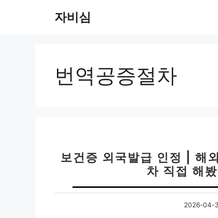
컨
자비심
텐
츠
로
건
너
번역공증절차
뛰
기
보건증 외국발급 인정 | 해
차 직접 해봤
2026-04-