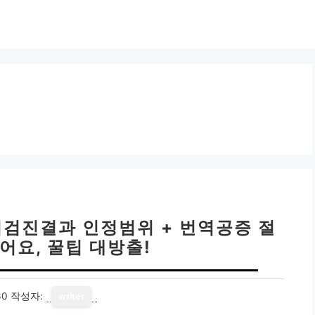
외검진결과 인정범위 + 번역공증 절
어요, 꿀팁 대방출!
30
작성자:
writer