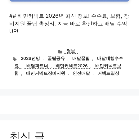
## 배민커넥트 2026년 최신 정보! 수수료, 보험, 장
비지원 꿀팁 총정리. 지금 바로 확인하고 배달 수익
UP!
카
정보
테
태
2026전망
,
꿀팁공유
,
배달꿀팁
,
배달대행수수
고
그
료
,
배달파트너
,
배민커넥트2026
,
배민커넥트보
리
험
,
배민커넥트장비지원
,
안전배달
,
커넥트일상
최신 글