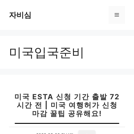
컨
텐
자비심
메
츠
로
뉴
건
너
미국입국준비
뛰
기
미국 ESTA 신청 기간 출발 72
시간 전 | 미국 여행허가 신청
마감 꿀팁 공유해요!