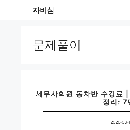
컨
자비심
텐
츠
로
건
너
문제풀이
뛰
기
세무사학원 동차반 수강료 |
정리: 
2026-06-