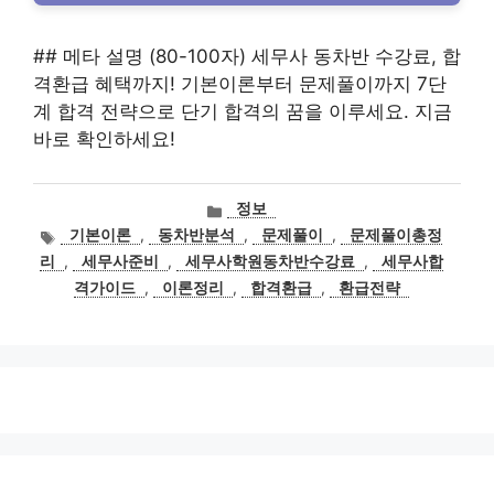
## 메타 설명 (80-100자) 세무사 동차반 수강료, 합
격환급 혜택까지! 기본이론부터 문제풀이까지 7단
계 합격 전략으로 단기 합격의 꿈을 이루세요. 지금
바로 확인하세요!
카
정보
테
태
기본이론
,
동차반분석
,
문제풀이
,
문제풀이총정
고
그
리
,
세무사준비
,
세무사학원동차반수강료
,
세무사합
리
격가이드
,
이론정리
,
합격환급
,
환급전략