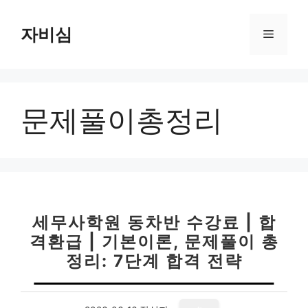
컨
텐
자비심
메
츠
로
뉴
건
너
문제풀이총정리
뛰
기
세무사학원 동차반 수강료 | 합
격환급 | 기본이론, 문제풀이 총
정리: 7단계 합격 전략