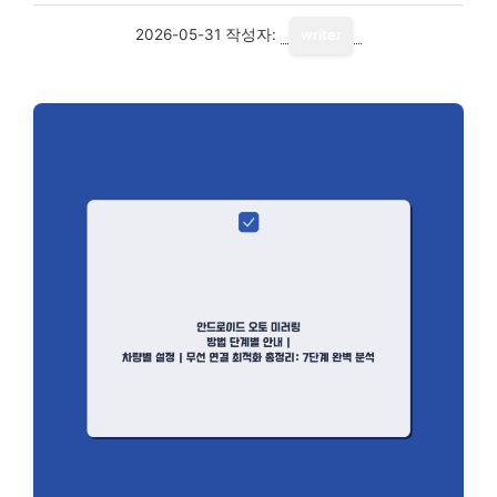
2026-05-31
작성자:
writer