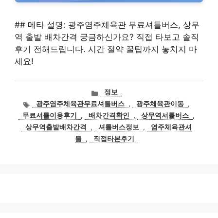
## 메타 설명: 광주염주체육관 무료셔틀버스, 상무
역 출발 배차간격 궁금하신가요? 직접 타보고 솔직
후기 전해드립니다. 시간 절약 꿀팁까지 놓치지 마
세요!
카
정보
테
태
광주염주체육관무료셔틀버스
,
광주체육관이동
,
고
그
무료셔틀이용후기
,
배차간격확인
,
상무역셔틀버스
,
리
상무역출발배차간격
,
셔틀버스정보
,
염주체육관셔
틀
,
직접타본후기