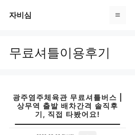
컨
텐
자비심
메
츠
로
뉴
건
너
무료셔틀이용후기
뛰
기
광주염주체육관 무료셔틀버스 |
상무역 출발 배차간격 솔직후
기, 직접 타봤어요!