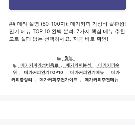
## 메타 설명 (80-100자): 메가커피 가성비 끝판왕!
인기 메뉴 TOP 10 완벽 분석. 7가지 핵심 메뉴 추천
으로 실패 없는 선택하세요. 지금 바로 확인!
카
정보
테
태
메가커피가성비음료
,
메가커피분석
,
메가커피순
고
그
위
,
메가커피인기TOP10
,
메가커피인기메뉴
,
메가
리
커피총정리
,
메가커피추천가이드
,
메가커피추천메뉴