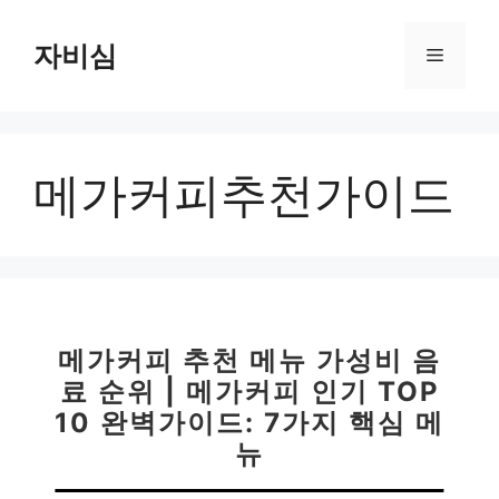
컨
텐
자비심
메
츠
로
뉴
건
너
메가커피추천가이드
뛰
기
메가커피 추천 메뉴 가성비 음
료 순위 | 메가커피 인기 TOP
10 완벽가이드: 7가지 핵심 메
뉴