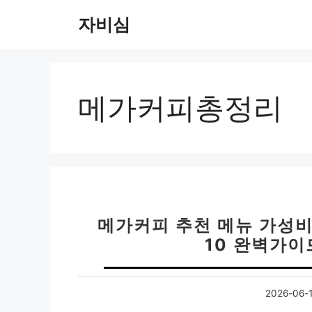
컨
자비심
텐
츠
로
건
너
메가커피총정리
뛰
기
메가커피 추천 메뉴 가성비 
10 완벽가이
2026-06-