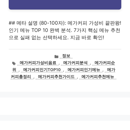
## 메타 설명 (80-100자): 메가커피 가성비 끝판왕!
인기 메뉴 TOP 10 완벽 분석. 7가지 핵심 메뉴 추천
으로 실패 없는 선택하세요. 지금 바로 확인!
카
정보
테
태
메가커피가성비음료
,
메가커피분석
,
메가커피순
고
그
위
,
메가커피인기TOP10
,
메가커피인기메뉴
,
메가
리
커피총정리
,
메가커피추천가이드
,
메가커피추천메뉴