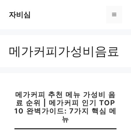
컨
텐
자비심
메
츠
로
뉴
건
너
메가커피가성비음료
뛰
기
메가커피 추천 메뉴 가성비 음
료 순위 | 메가커피 인기 TOP
10 완벽가이드: 7가지 핵심 메
뉴