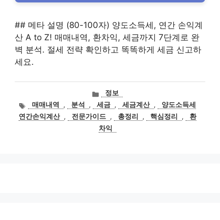
## 메타 설명 (80-100자) 양도소득세, 연간 손익계
산 A to Z! 매매내역, 환차익, 세금까지 7단계로 완
벽 분석. 절세 전략 확인하고 똑똑하게 세금 신고하
세요.
카
정보
테
태
매매내역
,
분석
,
세금
,
세금계산
,
양도소득세
고
그
연간손익계산
,
전문가이드
,
총정리
,
핵심정리
,
환
리
차익