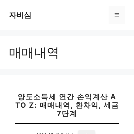
컨
텐
자비심
메
츠
로
뉴
건
너
매매내역
뛰
기
양도소득세 연간 손익계산 A
TO Z: 매매내역, 환차익, 세금
7단계