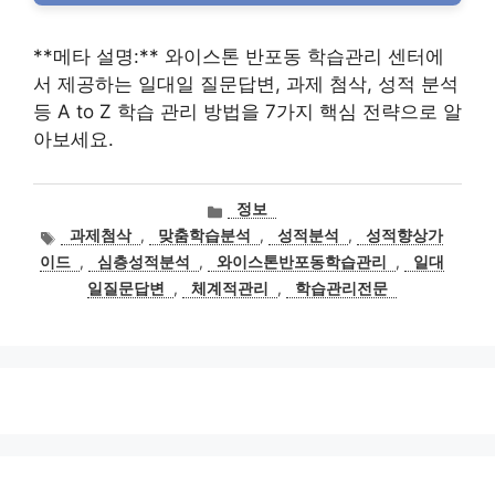
**메타 설명:** 와이스톤 반포동 학습관리 센터에
서 제공하는 일대일 질문답변, 과제 첨삭, 성적 분석
등 A to Z 학습 관리 방법을 7가지 핵심 전략으로 알
아보세요.
카
정보
테
태
과제첨삭
,
맞춤학습분석
,
성적분석
,
성적향상가
고
그
이드
,
심층성적분석
,
와이스톤반포동학습관리
,
일대
리
일질문답변
,
체계적관리
,
학습관리전문