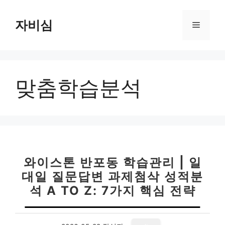
컨
텐
자비심
메
츠
로
뉴
건
너
맞춤학습분석
뛰
기
와이스톤 반포동 학습관리 | 일
대일 질문답변 과제첨삭 성적분
석 A TO Z: 7가지 핵심 전략