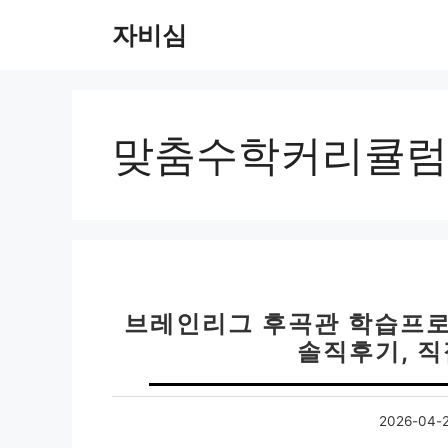
컨
자비심
텐
츠
로
건
너
맞춤수학커리큘럼
뛰
기
브레인리그 후곡관 학습프로
솔직후기, 
2026-04-