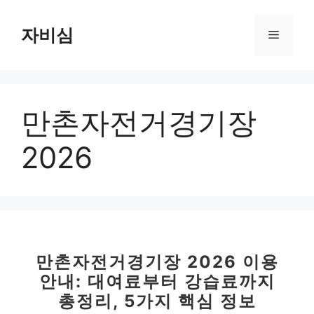
컨
텐
자비심
메
츠
로
뉴
건
너
만촌자전거경기장
뛰
기
2026
만촌자전거경기장 2026 이용
안내: 대여료부터 강습료까지
총정리, 5가지 핵심 정보