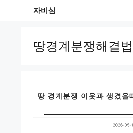
컨
자비심
텐
츠
로
건
너
땅경계분쟁해결법
뛰
기
땅 경계분쟁 이웃과 생겼을때 
2026-05-