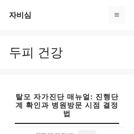
컨
텐
자비심
메
츠
로
뉴
건
너
두피 건강
뛰
기
탈모 자가진단 매뉴얼: 진행단
계 확인과 병원방문 시점 결정
법