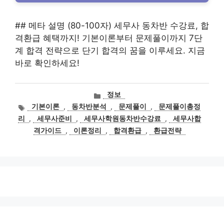
## 메타 설명 (80-100자) 세무사 동차반 수강료, 합
격환급 혜택까지! 기본이론부터 문제풀이까지 7단
계 합격 전략으로 단기 합격의 꿈을 이루세요. 지금
바로 확인하세요!
카
정보
테
태
기본이론
,
동차반분석
,
문제풀이
,
문제풀이총정
고
그
리
,
세무사준비
,
세무사학원동차반수강료
,
세무사합
리
격가이드
,
이론정리
,
합격환급
,
환급전략