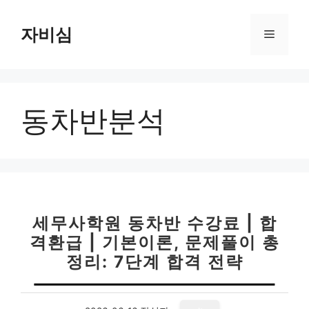
컨
텐
자비심
메
츠
로
뉴
건
너
동차반분석
뛰
기
세무사학원 동차반 수강료 | 합
격환급 | 기본이론, 문제풀이 총
정리: 7단계 합격 전략