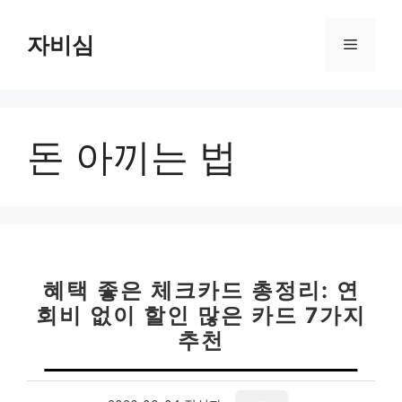
컨
텐
자비심
메
츠
로
뉴
건
너
돈 아끼는 법
뛰
기
혜택 좋은 체크카드 총정리: 연
회비 없이 할인 많은 카드 7가지
추천