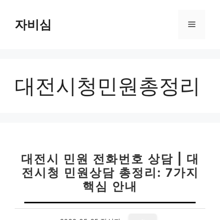
컨
텐
자비심
메
츠
로
뉴
건
너
대전시청민원총정리
뛰
기
대전시 민원 전화번호 상담 | 대
전시청 민원상담 총정리: 7가지
핵심 안내