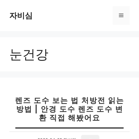
컨
텐
자비심
메
츠
로
뉴
건
너
눈건강
뛰
기
렌즈 도수 보는 법 처방전 읽는
방법 | 안경 도수 렌즈 도수 변
환 직접 해봤어요