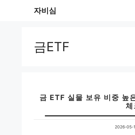
컨
자비심
텐
츠
로
건
너
금ETF
뛰
기
금 ETF 실물 보유 비중 높
체
2026-05-