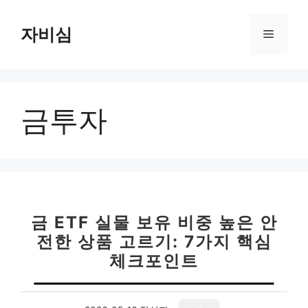
컨
텐
자비심
메
츠
로
뉴
건
너
금투자
뛰
기
금 ETF 실물 보유 비중 높은 안
전한 상품 고르기: 7가지 핵심
체크포인트