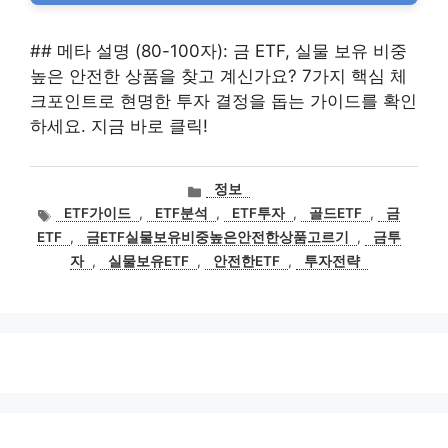
## 메타 설명 (80-100자): 금 ETF, 실물 보유 비중
높은 안전한 상품을 찾고 계신가요? 7가지 핵심 체
크포인트로 현명한 투자 결정을 돕는 가이드를 확인
하세요. 지금 바로 클릭!
카
정보
테
태
ETF가이드
,
ETF분석
,
ETF투자
,
골드ETF
,
금
고
그
ETF
,
금ETF실물보유비중높은안전한상품고르기
,
금투
리
자
,
실물보유ETF
,
안전한ETF
,
투자전략