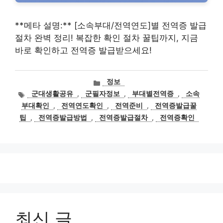
**메타 설명:** [소속부대/전역연도]별 전역증 발급
절차 완벽 정리! 복잡한 확인 절차 꿀팁까지, 지금
바로 확인하고 전역증 발급받으세요!
카
정보
테
태
군대생활공유
,
군필자정보
,
부대별전역증
,
소속
고
그
부대확인
,
전역연도확인
,
전역준비
,
전역증발급꿀
리
팁
,
전역증발급방법
,
전역증발급절차
,
전역증확인
최신 글