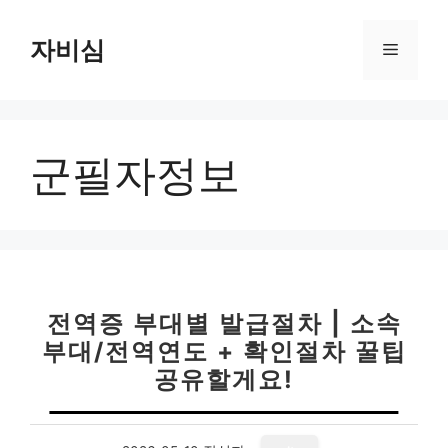
컨
텐
자비심
메
츠
로
뉴
건
너
군필자정보
뛰
기
전역증 부대별 발급절차 | 소속
부대/전역연도 + 확인절차 꿀팁
공유할게요!