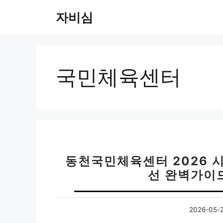
컨
자비심
텐
츠
로
건
너
국민체육센터
뛰
기
동천국민체육센터 2026 
선 완벽가이드
2026-05-