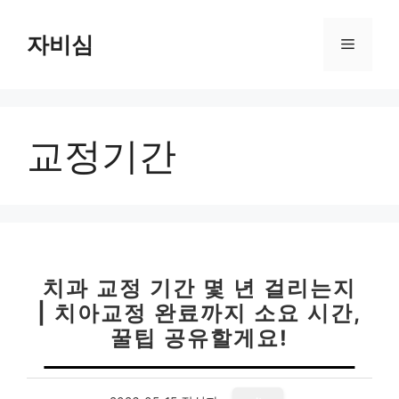
컨
텐
자비심
메
츠
로
뉴
건
너
교정기간
뛰
기
치과 교정 기간 몇 년 걸리는지
| 치아교정 완료까지 소요 시간,
꿀팁 공유할게요!