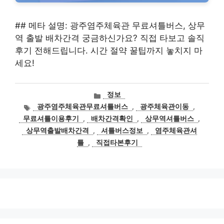
## 메타 설명: 광주염주체육관 무료셔틀버스, 상무
역 출발 배차간격 궁금하신가요? 직접 타보고 솔직
후기 전해드립니다. 시간 절약 꿀팁까지 놓치지 마
세요!
카
정보
테
태
광주염주체육관무료셔틀버스
,
광주체육관이동
,
고
그
무료셔틀이용후기
,
배차간격확인
,
상무역셔틀버스
,
리
상무역출발배차간격
,
셔틀버스정보
,
염주체육관셔
틀
,
직접타본후기