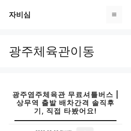
컨
텐
자비심
메
츠
로
뉴
건
너
광주체육관이동
뛰
기
광주염주체육관 무료셔틀버스 |
상무역 출발 배차간격 솔직후
기, 직접 타봤어요!