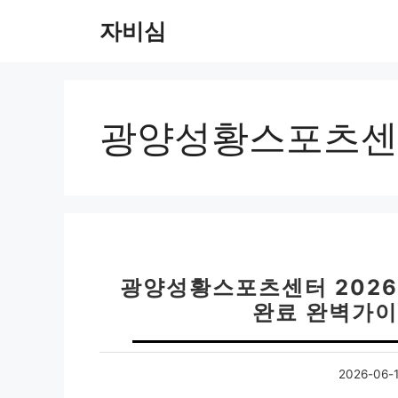
컨
자비심
텐
츠
로
건
너
광양성황스포츠센
뛰
기
광양성황스포츠센터 2026
완료 완벽가이
2026-06-