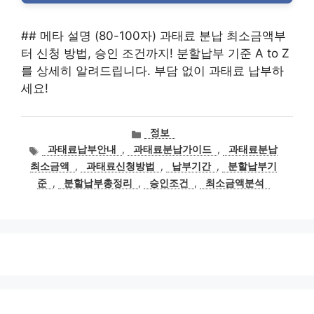
## 메타 설명 (80-100자) 과태료 분납 최소금액부
터 신청 방법, 승인 조건까지! 분할납부 기준 A to Z
를 상세히 알려드립니다. 부담 없이 과태료 납부하
세요!
카
정보
테
태
과태료납부안내
,
과태료분납가이드
,
과태료분납
고
그
최소금액
,
과태료신청방법
,
납부기간
,
분할납부기
리
준
,
분할납부총정리
,
승인조건
,
최소금액분석