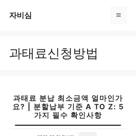
컨
텐
자비심
메
츠
로
뉴
건
너
과태료신청방법
뛰
기
과태료 분납 최소금액 얼마인가
요? | 분할납부 기준 A TO Z: 5
가지 필수 확인사항