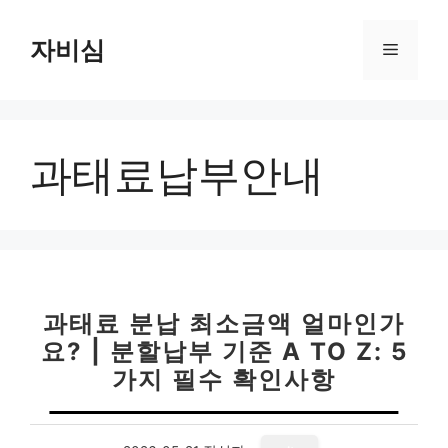
컨
텐
자비심
메
츠
로
뉴
건
너
과태료납부안내
뛰
기
과태료 분납 최소금액 얼마인가
요? | 분할납부 기준 A TO Z: 5
가지 필수 확인사항