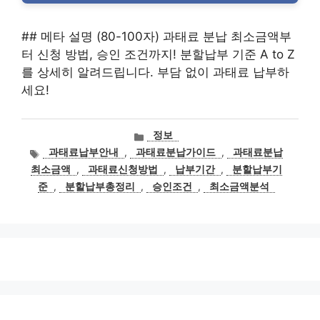
## 메타 설명 (80-100자) 과태료 분납 최소금액부
터 신청 방법, 승인 조건까지! 분할납부 기준 A to Z
를 상세히 알려드립니다. 부담 없이 과태료 납부하
세요!
카
정보
테
태
과태료납부안내
,
과태료분납가이드
,
과태료분납
고
그
최소금액
,
과태료신청방법
,
납부기간
,
분할납부기
리
준
,
분할납부총정리
,
승인조건
,
최소금액분석