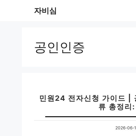
컨
자비심
텐
츠
로
건
너
공인인증
뛰
기
민원24 전자신청 가이드 
류 총정리:
2026-06-