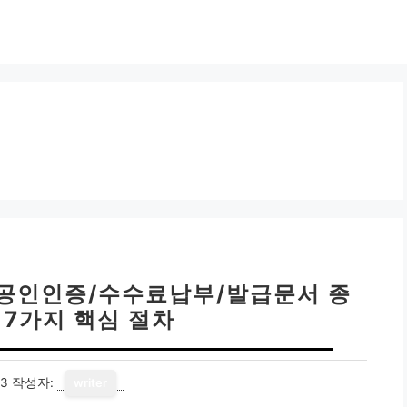
| 공인인증/수수료납부/발급문서 종
 7가지 핵심 절차
13
작성자:
writer