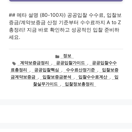
## 메타 설명 (80-100자) 공공입찰 수수료, 입찰보
증금/계약보증금 산정 기준부터 수수료까지 A to Z
총정리! 지금 바로 확인하고 성공적인 입찰 준비하
세요.
카
정보
테
태
계약보증금정리
,
공공입찰가이드
,
공공입찰수수
고
그
료총정리
,
공공입찰핵심
,
수수료산정기준
,
입찰보증
리
금계약보증금
,
입찰보증금분석
,
입찰수수료계산
,
입
찰실무가이드
,
입찰정보총정리