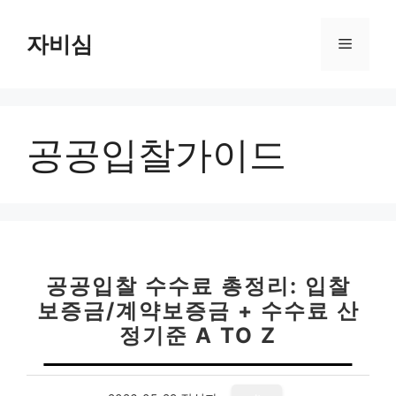
컨
텐
자비심
메
츠
로
뉴
건
너
공공입찰가이드
뛰
기
공공입찰 수수료 총정리: 입찰
보증금/계약보증금 + 수수료 산
정기준 A TO Z