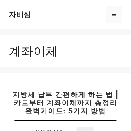
컨
텐
자비심
메
츠
로
뉴
건
너
계좌이체
뛰
기
지방세 납부 간편하게 하는 법 |
카드부터 계좌이체까지 총정리
완벽가이드: 5가지 방법