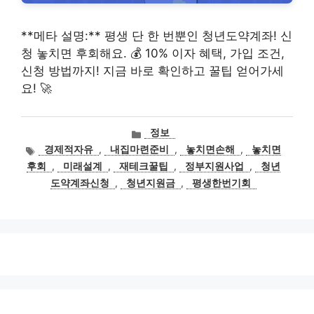
**메타 설명:** 평생 단 한 번뿐인 청년도약계좌! 신
청 놓치면 후회해요. 💰 10% 이자 혜택, 가입 조건,
신청 방법까지! 지금 바로 확인하고 꿀팁 얻어가세
요! 🚀
카
정보
테
태
경제적자유
,
내집마련준비
,
놓치면손해
,
놓치면
고
그
후회
,
미래설계
,
재테크꿀팁
,
정부지원사업
,
청년
리
도약계좌신청
,
청년지원금
,
평생한번기회