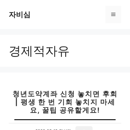
컨
텐
자비심
메
츠
로
뉴
건
너
경제적자유
뛰
기
청년도약계좌 신청 놓치면 후회
| 평생 한 번 기회 놓치지 마세
요, 꿀팁 공유할게요!