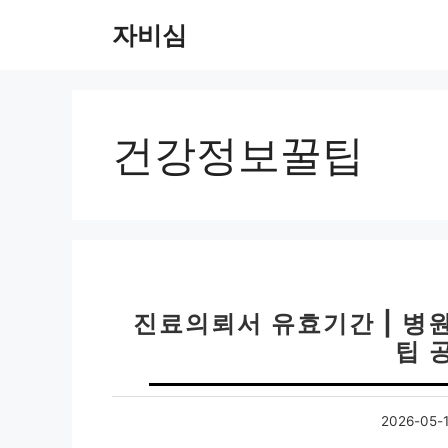
컨
자비심
텐
츠
로
건
너
건강정보꿀팁
뛰
기
진료의뢰서 유효기간 | 병
팁 
2026-05-