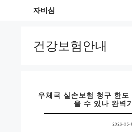
컨
자비심
텐
츠
로
건
너
건강보험안내
뛰
기
우체국 실손보험 청구 한도 
을 수 있나 완벽
2026-05-