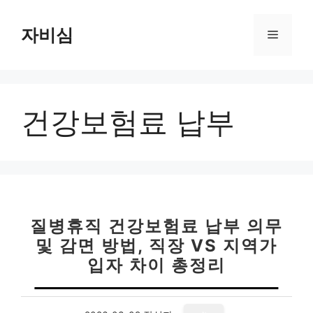
컨
텐
자비심
메
츠
로
뉴
건
너
건강보험료 납부
뛰
기
질병휴직 건강보험료 납부 의무
및 감면 방법, 직장 VS 지역가
입자 차이 총정리