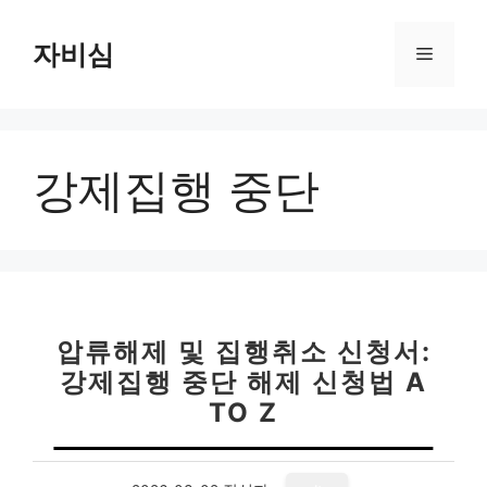
컨
텐
자비심
메
츠
로
뉴
건
너
강제집행 중단
뛰
기
압류해제 및 집행취소 신청서:
강제집행 중단 해제 신청법 A
TO Z