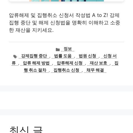
압류해제 및 집행취소 신청서 작성법 A to Z! 강제
집행 중단 및 해제 신청법을 명확히 이해하고 소중
한 재산을 지키세요.
카
정보
테
태
강제집행 중단
,
법률 도움
,
법원 신청
,
신청 서
고
그
류
,
압류 해제 방법
,
압류해제 신청
,
재산 보호
,
집
리
행 취소 절차
,
집행취소 신청
,
채무 해결
최신 글