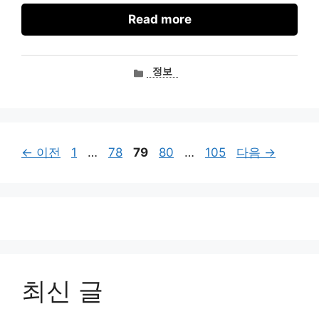
Read more
카
정보
테
고
리
페
페
페
페
페
←
이전
1
…
78
79
80
…
105
다음
→
이
이
이
이
이
지
지
지
지
지
최신 글