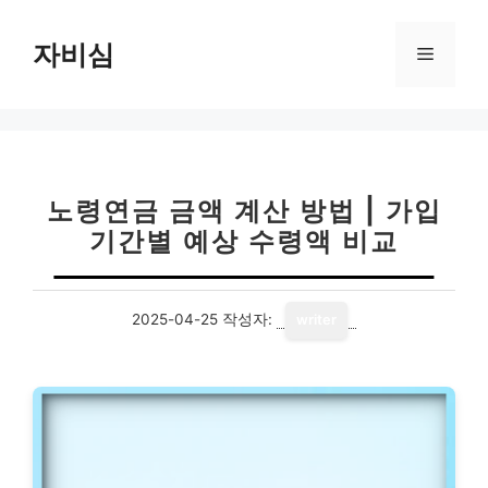
컨
텐
자비심
메
츠
로
뉴
건
너
뛰
기
노령연금 금액 계산 방법 | 가입
기간별 예상 수령액 비교
2025-04-25
작성자:
writer