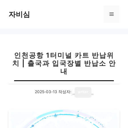
컨
텐
자비심
메
츠
로
뉴
건
너
뛰
기
인천공항 1터미널 카트 반납위
치 | 출국과 입국장별 반납소 안
내
2025-03-13
작성자:
writer