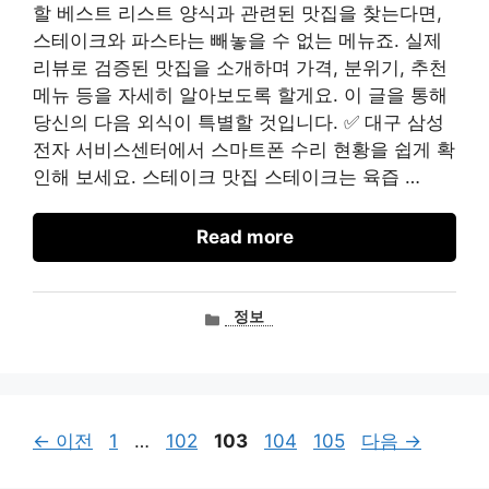
할 베스트 리스트 양식과 관련된 맛집을 찾는다면,
스테이크와 파스타는 빼놓을 수 없는 메뉴죠. 실제
리뷰로 검증된 맛집을 소개하며 가격, 분위기, 추천
메뉴 등을 자세히 알아보도록 할게요. 이 글을 통해
당신의 다음 외식이 특별할 것입니다. ✅ 대구 삼성
전자 서비스센터에서 스마트폰 수리 현황을 쉽게 확
인해 보세요. 스테이크 맛집 스테이크는 육즙 …
Read more
카
정보
테
고
리
페
페
페
페
페
←
이전
1
…
102
103
104
105
다음
→
이
이
이
이
이