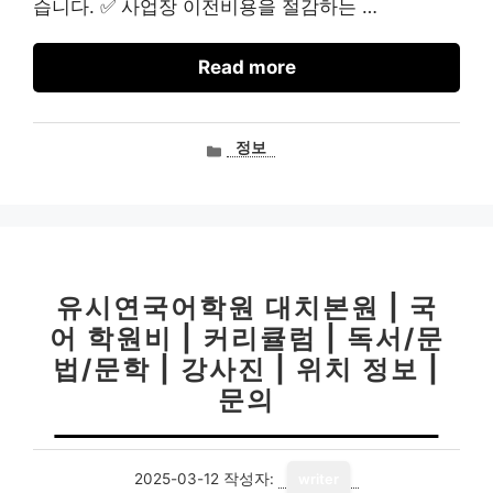
습니다. ✅ 사업장 이전비용을 절감하는 …
Read more
카
정보
테
고
리
유시연국어학원 대치본원 | 국
어 학원비 | 커리큘럼 | 독서/문
법/문학 | 강사진 | 위치 정보 |
문의
2025-03-12
작성자:
writer