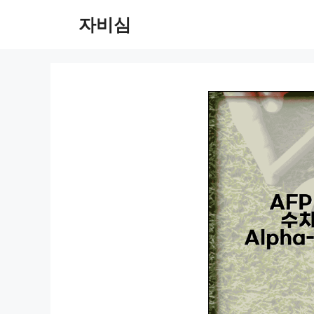
컨
자비심
텐
츠
로
건
너
뛰
기