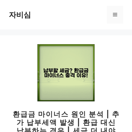
컨
텐
자비심
메
츠
로
뉴
건
너
뛰
기
환급금 마이너스 원인 분석 | 추
가 납부세액 발생 | 환급 대신
납부하는 경우 | 세금 더 내야