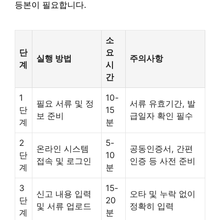
등본이 필요합니다.
소
단
요
실행 방법
주의사항
계
시
간
1
10-
필요 서류 및 정
서류 유효기간, 발
단
15
보 준비
급일자 확인 필수
계
분
2
5-
온라인 시스템
공동인증서, 간편
단
10
접속 및 로그인
인증 등 사전 준비
계
분
3
15-
신고 내용 입력
오타 및 누락 없이
단
20
및 서류 업로드
정확히 입력
계
분