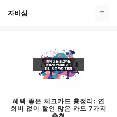
컨
텐
자비심
메
츠
로
뉴
건
너
뛰
기
혜택 좋은 체크카드 총정리: 연
회비 없이 할인 많은 카드 7가지
추천