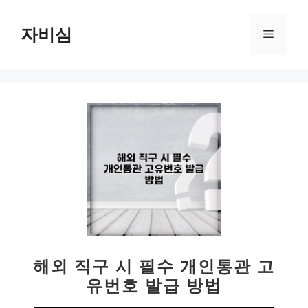
컨
텐
자비심
메
츠
로
뉴
건
너
뛰
기
해외 직구 시 필수 개인통관 고
유번호 발급 방법