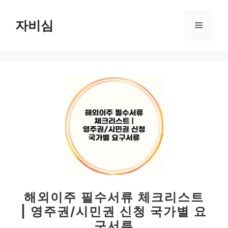
컨
텐
자비심
메
츠
로
뉴
건
너
뛰
기
해외이주 필수서류 체크리스트
| 영주권/시민권 신청 국가별 요
구서류