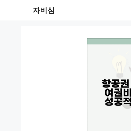
컨
자비심
텐
츠
로
건
너
뛰
기