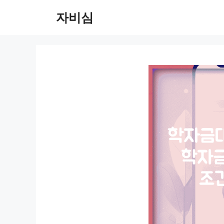
컨
자비심
텐
츠
로
건
너
뛰
기