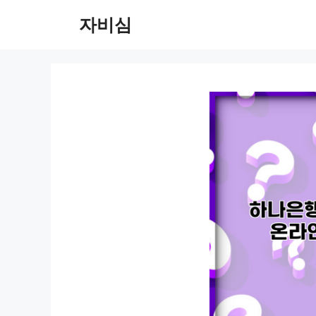
컨
자비심
텐
츠
로
건
너
뛰
기