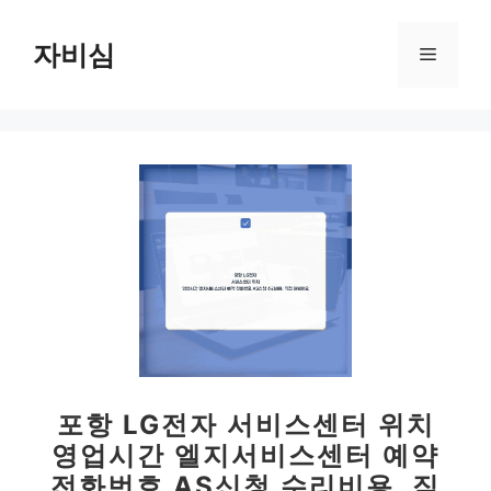
컨
텐
자비심
메
츠
로
뉴
건
너
뛰
기
포항 LG전자 서비스센터 위치
영업시간 엘지서비스센터 예약
전화번호 AS신청 수리비용, 직