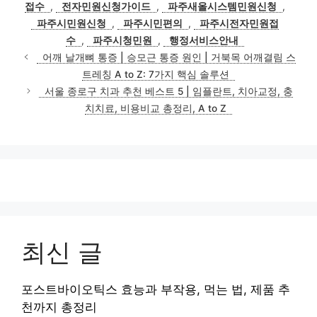
그
접수
,
전자민원신청가이드
,
파주새올시스템민원신청
,
리
파주시민원신청
,
파주시민편의
,
파주시전자민원접
수
,
파주시청민원
,
행정서비스안내
어깨 날개뼈 통증 | 승모근 통증 원인 | 거북목 어깨결림 스
트레칭 A to Z: 7가지 핵심 솔루션
서울 종로구 치과 추천 베스트 5 | 임플란트, 치아교정, 충
치치료, 비용비교 총정리, A to Z
최신 글
포스트바이오틱스 효능과 부작용, 먹는 법, 제품 추
천까지 총정리