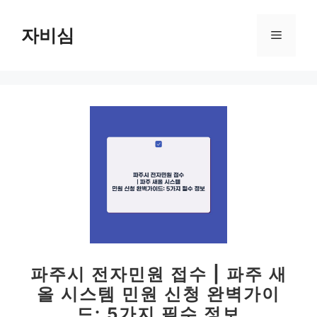
컨
텐
자비심
메
츠
로
뉴
건
너
뛰
기
파주시 전자민원 접수 | 파주 새
올 시스템 민원 신청 완벽가이
드: 5가지 필수 정보