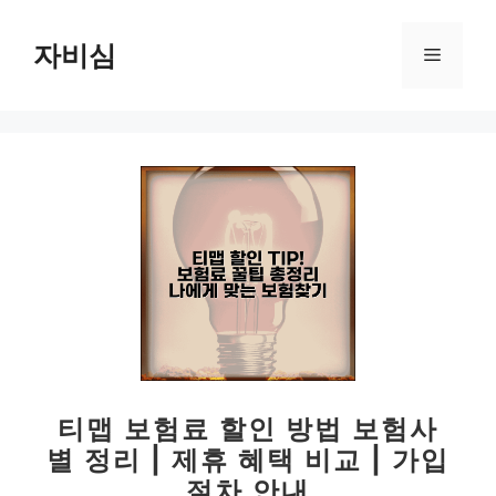
컨
텐
자비심
메
츠
로
뉴
건
너
뛰
기
티맵 보험료 할인 방법 보험사
별 정리 | 제휴 혜택 비교 | 가입
절차 안내