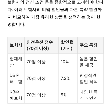
보험사의 갱신 조건 등을 종합적으로 고려해야 합니
다. 여러 보험사의 티맵 할인율과 다른 특약 할인까
지 비교하여 가장 유리한 상품을 선택하는 것이 현
명합니다.
안전운전 점수
할인율
보험사
주요 특징
(70점 이상)
(예시)
현대해
높은 할인
70점 이상
10%
상
율 제공
DB손
안정적인
70점 이상
7.2%
해보험
할인 혜택
KB손
다양한 특
70점 이상
5%
해보험
약과 연계