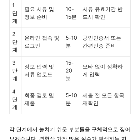
1
필요 서류 및
10-
서류 유효기간 반
단
정보 준비
15분
드시 확인
계
2
온라인 접속 및
5-10
공인인증서 또는
단
로그인
분
간편인증 준비
계
3
15-
정보 입력 및
오타 없이 정확하
단
20
서류 업로드
게 입력
계
분
4
최종 검토 및
5-10
제출 전 모든 항목
단
제출
분
재확인
계
각 단계에서 놓치기 쉬운 부분들을 구체적으로 짚어
보겠습니다. 경험상 가장 많은 실수가 발생하는 지